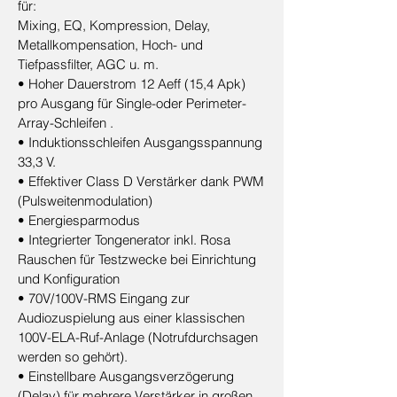
für:
Mixing, EQ, Kompression, Delay,
Metallkompensation, Hoch- und
Tiefpassfilter, AGC u. m.
• Hoher Dauerstrom 12 Aeff (15,4 Apk)
pro Ausgang für Single-oder Perimeter-
Array-Schleifen .
• Induktionsschleifen Ausgangsspannung
33,3 V.
• Effektiver Class D Verstärker dank PWM
(Pulsweitenmodulation)
• Energiesparmodus
• Integrierter Tongenerator inkl. Rosa
Rauschen für Testzwecke bei Einrichtung
und Konfiguration
• 70V/100V-RMS Eingang zur
Audiozuspielung aus einer klassischen
100V-ELA-Ruf-Anlage (Notrufdurchsagen
werden so gehört).
• Einstellbare Ausgangsverzögerung
(Delay) für mehrere Verstärker in großen