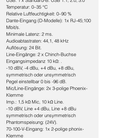
USB: 1 x Standard-B. USB 1.1, 2.0, 3.0
Temperatur: 0–35 °C
Relative Luftfeuchtigkeit: 0–90 %
Dante-Eingang (D-Modelle): 1x RJ-45;100
Mbit/s.
Minimale Latenz: 2 ms.
Audioabtastraten: 44,1, 48 kHz
Auflösung: 24 Bit.
Line-Eingänge: 2 x Chinch-Buchse
Eingangsimpedanz 10 kΩ: .
-10 dBV, -4 dBu, +4 dBu, +8 dBu,
symmetrisch oder unsymmetrisch
Pegel einstellbar 0 bis -96 dB.
Mic/Line-Eingänge: 2x 3-polige Phoenix-
Klemme
Imp.: 1,5 kΩ Mic, 10 kΩ Line.
-10 dBV, Line +4 dBu, Line +8 dBu
symmetrisch oder unsymmetrisch
Phantomspeisung: (24V).
70-100-V-Eingang: 1x 2-polige phonix-
Klemme