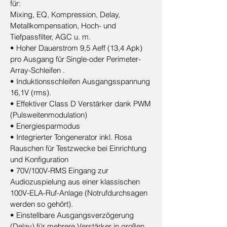
für:
Mixing, EQ, Kompression, Delay,
Metallkompensation, Hoch- und
Tiefpassfilter, AGC u. m.
• Hoher Dauerstrom 9,5 Aeff (13,4 Apk)
pro Ausgang für Single-oder Perimeter-
Array-Schleifen .
• Induktionsschleifen Ausgangsspannung
16,1V (rms).
• Effektiver Class D Verstärker dank PWM
(Pulsweitenmodulation)
• Energiesparmodus
• Integrierter Tongenerator inkl. Rosa
Rauschen für Testzwecke bei Einrichtung
und Konfiguration
• 70V/100V-RMS Eingang zur
Audiozuspielung aus einer klassischen
100V-ELA-Ruf-Anlage (Notrufdurchsagen
werden so gehört).
• Einstellbare Ausgangsverzögerung
(Delay) für mehrere Verstärker in großen