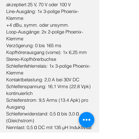
akzeptiert 25 V, 70 V oder 100 V
Line-Ausgäng: 1x 3-polige Phoenix-
Klemme
+4 dBu, symm. oder unsymm.
Loop-Ausgänge: 2x 2-polige Phoenix-
Klemme
Verzögerung: 0 bis 165 ms
Kopfhörerausgang (vorne): 1x 6,25 mm
Stereo-Kopfhörerbuchse
Schleifenfehlerrelais: 1x 3-polige Phoenix-
Klemme
Kontaktbelastung: 2,0 A bei 30V DC
Schleifenspannung: 16,1 Vrms (22.8 Vpk)
kontinuierlich
Schleifenstrom: 9,5 Arms (13.4 Apk) pro
Ausgang
Schleifenwiderstand: 0,5 Ω bis 3,0 Ω
(Gleichstrom)
Nennlast: 0,5 Ω DC mit 135 µH Induktivität
Frequenzgang: 45 Hz - 9.0 kHz ± 2 dB (1