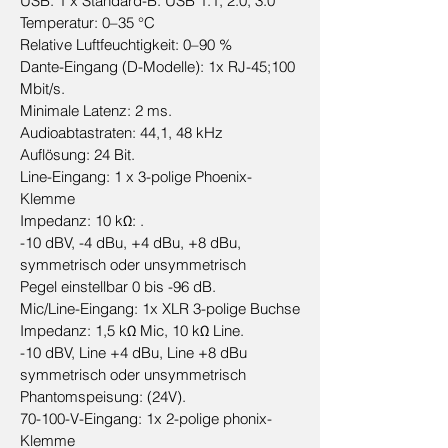
USB: 1 x Standard-B. USB 1.1, 2.0, 3.0
Temperatur: 0–35 °C
Relative Luftfeuchtigkeit: 0–90 %
Dante-Eingang (D-Modelle): 1x RJ-45;100
Mbit/s.
Minimale Latenz: 2 ms.
Audioabtastraten: 44,1, 48 kHz
Auflösung: 24 Bit.
Line-Eingang: 1 x 3-polige Phoenix-
Klemme
Impedanz: 10 kΩ: .
-10 dBV, -4 dBu, +4 dBu, +8 dBu,
symmetrisch oder unsymmetrisch
Pegel einstellbar 0 bis -96 dB.
Mic/Line-Eingang: 1x XLR 3-polige Buchse
Impedanz: 1,5 kΩ Mic, 10 kΩ Line.
-10 dBV, Line +4 dBu, Line +8 dBu
symmetrisch oder unsymmetrisch
Phantomspeisung: (24V).
70-100-V-Eingang: 1x 2-polige phonix-
Klemme