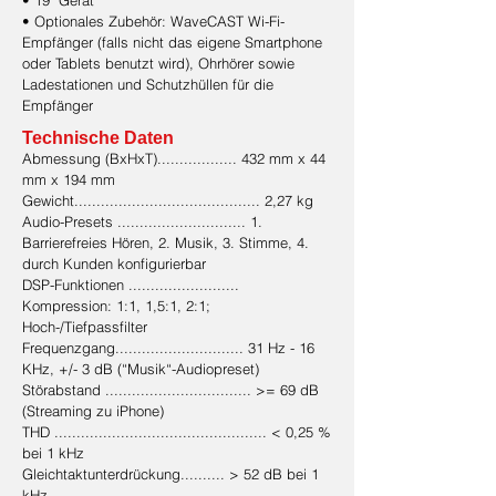
• 19" Gerät
• Optionales Zubehör: WaveCAST Wi-Fi-
Empfänger (falls nicht das eigene Smartphone
oder Tablets benutzt wird), Ohrhörer sowie
Ladestationen und Schutzhüllen für die
Empfänger
Technische Daten
Abmessung (BxHxT).................. 432 mm x 44
mm x 194 mm
Gewicht.......................................... 2,27 kg
Audio-Presets ............................. 1.
Barrierefreies Hören, 2. Musik, 3. Stimme, 4.
durch Kunden konfigurierbar
DSP-Funktionen .........................
Kompression: 1:1, 1,5:1, 2:1;
Hoch-/Tiefpassfilter
Frequenzgang............................. 31 Hz - 16
KHz, +/- 3 dB (“Musik“-Audiopreset)
Störabstand ................................. >= 69 dB
(Streaming zu iPhone)
THD ................................................ < 0,25 %
bei 1 kHz
Gleichtaktunterdrückung.......... > 52 dB bei 1
kHz