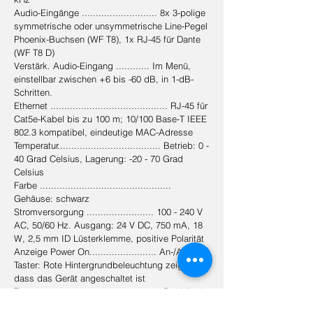
Audio-Eingänge ........................... 8x 3-polige
symmetrische oder unsymmetrische Line-Pegel
Phoenix-Buchsen (WF T8), 1x RJ-45 für Dante
(WF T8 D)
Verstärk. Audio-Eingang ............ Im Menü,
einstellbar zwischen +6 bis -60 dB, in 1-dB-
Schritten.
Ethernet .......................................... RJ-45 für
Cat5e-Kabel bis zu 100 m; 10/100 Base-T IEEE
802.3 kompatibel, eindeutige MAC-Adresse
Temperatur..................................... Betrieb: 0 -
40 Grad Celsius, Lagerung: -20 - 70 Grad
Celsius
Farbe ...............................................
Gehäuse: schwarz
Stromversorgung ........................ 100 - 240 V
AC, 50/60 Hz. Ausgang: 24 V DC, 750 mA, 18
W, 2,5 mm ID Lüsterklemme, positive Polarität
Anzeige Power On........................ An-/Aus-
Taster: Rote Hintergrundbeleuchtung zeigt,
dass das Gerät angeschaltet ist
Temperatur..................................... Betrieb: 0 -
40º C; Lagerung: -20 - 70º C